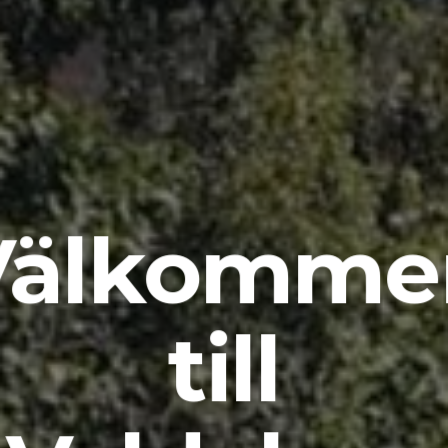
Välkomme
till