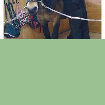
Breddad verksamhet
Verksamheten har blivit beviljad utvecklingsmedel
vilket möjliggör projekten ”Aktivitetspaket vid
Valdalens Djur & Natur”
. Genom stödet har vi breddat
vår verksamhet och byggt paddock, grillstuga, två
uteduschar samt installerat en förbränningstoalett.
Under förra året anlades ”
Valdalens Trädgård
” som vi