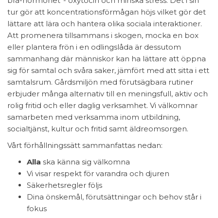
bra-hormonet”- oxytocin och minska stress. Det i sin
tur gör att koncentrationsförmågan höjs vilket gör det
lättare att lära och hantera olika sociala interaktioner.
Att promenera tillsammans i skogen, mocka en box
eller plantera frön i en odlingslåda är dessutom
sammanhang där människor kan ha lättare att öppna
sig för samtal och svåra saker, jämfört med att sitta i ett
samtalsrum. Gårdsmiljön med förutsägbara rutiner
erbjuder många alternativ till en meningsfull, aktiv och
rolig fritid och eller daglig verksamhet. Vi välkomnar
samarbeten med verksamma inom utbildning,
socialtjänst, kultur och fritid samt äldreomsorgen.
Vårt förhållningssätt sammanfattas nedan:
Alla
ska känna sig välkomna
Vi visar respekt för varandra och djuren
Säkerhetsregler följs
Dina önskemål, förutsättningar och behov står i
fokus