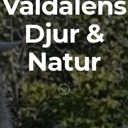
Valdalens
Djur &
Natur